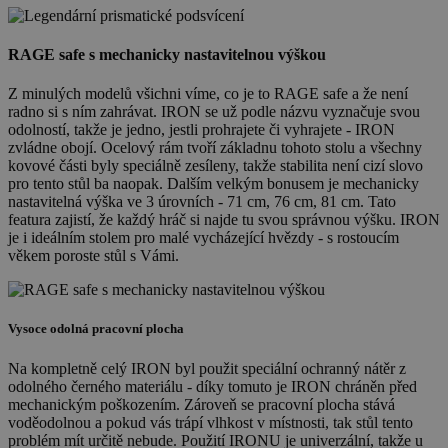
RAGE safe s mechanicky nastavitelnou výškou
Z minulých modelů všichni víme, co je to RAGE safe a že není
radno si s ním zahrávat. IRON se už podle názvu vyznačuje svou
odolností, takže je jedno, jestli prohrajete či vyhrajete - IRON
zvládne obojí. Ocelový rám tvoří základnu tohoto stolu a všechny
kovové části byly speciálně zesíleny, takže stabilita není cizí slovo
pro tento stůl ba naopak. Dalším velkým bonusem je mechanicky
nastavitelná výška ve 3 úrovních - 71 cm, 76 cm, 81 cm. Tato
featura zajistí, že každý hráč si najde tu svou správnou výšku. IRON
je i ideálním stolem pro malé vycházející hvězdy - s rostoucím
věkem poroste stůl s Vámi.
Vysoce odolná pracovní plocha
Na kompletně celý IRON byl použit speciální ochranný nátěr z
odolného černého materiálu - díky tomuto je IRON chráněn před
mechanickým poškozením. Zároveň se pracovní plocha stává
voděodolnou a pokud vás trápí vlhkost v místnosti, tak stůl tento
problém mít určitě nebude. Použití IRONU je univerzální, takže u