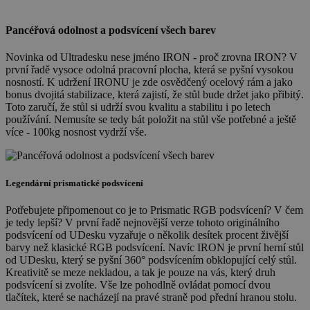
Pancéřová odolnost a podsvícení všech barev
Novinka od Ultradesku nese jméno IRON - proč zrovna IRON? V
první řadě vysoce odolná pracovní plocha, která se pyšní vysokou
nosností. K udržení IRONU je zde osvědčený ocelový rám a jako
bonus dvojitá stabilizace, která zajistí, že stůl bude držet jako přibitý.
Toto zaručí, že stůl si udrží svou kvalitu a stabilitu i po letech
používání. Nemusíte se tedy bát položit na stůl vše potřebné a ještě
více - 100kg nosnost vydrží vše.
Legendární prismatické podsvícení
Potřebujete připomenout co je to Prismatic RGB podsvícení? V čem
je tedy lepší? V první řadě nejnovější verze tohoto originálního
podsvícení od UDesku vyzařuje o několik desítek procent živější
barvy než klasické RGB podsvícení. Navíc IRON je první herní stůl
od UDesku, který se pyšní 360° podsvícením obklopující celý stůl.
Kreativitě se meze nekladou, a tak je pouze na vás, který druh
podsvícení si zvolíte. Vše lze pohodlně ovládat pomocí dvou
tlačítek, které se nacházejí na pravé straně pod přední hranou stolu.