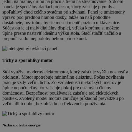
jednu na hranie, druhú na prácu a tretiu na streamovanie. Srdcom
panela je špeciálny riadiaci procesor, ktorý zaisťuje plynulý a
spoľahlivý chod celého systému pri zdvihaní. Panel je umiestnený
vpravo pod prednou hranou dosky, takže na naň pohodlne
dosiahnete, bez toho aby ste museli meniť pozíciu u klávesnice.
Súčasťou je aj malý digitálny displej, vďaka ktorému si môžete
úplne presne nastaviť ideálnu výšku stola. Stačí stlačiť tlačidlo a
prepnúť sa do inej polohy behom pár sekúnd.
Tichý a spoľahlivý motor
Stôl využíva moderný elektromotor, ktorý zaisťuje vyššiu nosnosť a
odolnosť. Motor spotrebuje minimálnu elektrinu. Počas zdvíhania
pracuje vždy veľmi ticho. Zo vzdialenosti niekoľkých metrov je
úplne nepočuteľný, čo zaisťuje pokoj pre ostatných členov
domácnosti. Bezpečnosť používateľa zaisťuje rad elektrických
poistiek. Zvolený model motora zaručuje príkladnú prevádzku po
veľmi dlhú dobu, bez ohľadu na frekvenciu používania.
Nízka spotreba energie