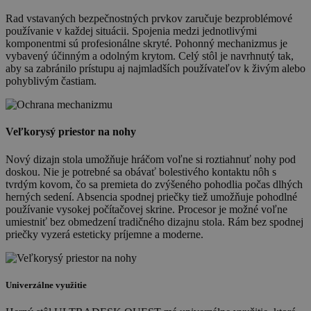
Rad vstavaných bezpečnostných prvkov zaručuje bezproblémové
používanie v každej situácii. Spojenia medzi jednotlivými
komponentmi sú profesionálne skryté. Pohonný mechanizmus je
vybavený účinným a odolným krytom. Celý stôl je navrhnutý tak,
aby sa zabránilo prístupu aj najmladších používateľov k živým alebo
pohyblivým častiam.
Veľkorysý priestor na nohy
Nový dizajn stola umožňuje hráčom voľne si roztiahnuť nohy pod
doskou. Nie je potrebné sa obávať bolestivého kontaktu nôh s
tvrdým kovom, čo sa premieta do zvýšeného pohodlia počas dlhých
herných sedení. Absencia spodnej priečky tiež umožňuje pohodlné
používanie vysokej počítačovej skrine. Procesor je možné voľne
umiestniť bez obmedzení tradičného dizajnu stola. Rám bez spodnej
priečky vyzerá esteticky príjemne a moderne.
Univerzálne využitie