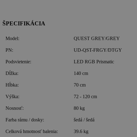
ŠPECIFIKÁCIA
Model:
QUEST GREY/GREY
PN:
UD-QST-FRGY/DTGY
Podsvietenie:
LED RGB Prismatic
Dĺžka:
140 cm
Hĺbka:
70 cm
Výška:
72 - 120 cm
Nosnosť:
80 kg
Farba rámu / dosky:
šedá / šedá
Celková hmotnosť balenia:
39.6 kg