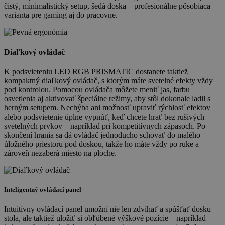
čistý, minimalistický setup, šedá doska – profesionálne pôsobiaca
varianta pre gaming aj do pracovne.
Diaľkový ovládač
K podsvieteniu LED RGB PRISMATIC dostanete taktiež
kompaktný diaľkový ovládač, s ktorým máte svetelné efekty vždy
pod kontrolou. Pomocou ovládača môžete meniť jas, farbu
osvetlenia aj aktivovať špeciálne režimy, aby stôl dokonale ladil s
herným setupem. Nechýba ani možnosť upraviť rýchlosť efektov
alebo podsvietenie úplne vypnúť, keď chcete hrať bez rušivých
svetelných prvkov – napríklad pri kompetitívnych zápasoch. Po
skončení hrania sa dá ovládač jednoducho schovať do malého
úložného priestoru pod doskou, takže ho máte vždy po ruke a
zároveň nezaberá miesto na ploche.
Inteligentný ovládací panel
Intuitívny ovládací panel umožní nie len zdvíhať a spúšťať dosku
stola, ale taktiež uložiť si obľúbené výškové pozície – napríklad