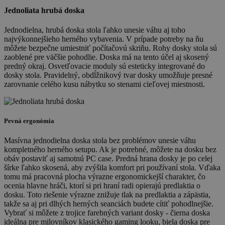
Jednoliata hrubá doska
Jednodielna, hrubá doska stola ľahko unesie váhu aj toho
najvýkonnejšieho herného vybavenia. V prípade potreby na ňu
môžete bezpečne umiestniť počítačovú skriňu. Rohy dosky stola sú
zaoblené pre väčšie pohodlie. Doska má na tento účel aj skosený
predný okraj. Osvetľovacie moduly sú esteticky integrované do
dosky stola. Pravidelný, obdĺžnikový tvar dosky umožňuje presné
zarovnanie celého kusu nábytku so stenami cieľovej miestnosti.
Pevná ergonómia
Masívna jednodielna doska stola bez problémov unesie váhu
kompletného herného setupu. Ak je potrebné, môžete na dosku bez
obáv postaviť aj samotnú PC case. Predná hrana dosky je po celej
šírke ľahko skosená, aby zvýšila komfort pri používaní stola. Vďaka
tomu má pracovná plocha výrazne ergonomickejší charakter, čo
ocenia hlavne hráči, ktorí si pri hraní radi opierajú predlaktia o
dosku. Toto riešenie výrazne znižuje tlak na predlaktia a zápästia,
takže sa aj pri dlhých herných seanciách budete cítiť pohodlnejšie.
Vybrať si môžete z trojice farebných variant dosky - čierna doska
ideálna pre milovníkov klasického gaming looku, biela doska pre