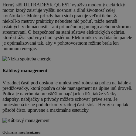
Herný stôl ULTRADESK QUEST využíva moderný elektrický
motor, ktorý zaisťuje vyššiu nosnosť a dlhú životnosť celej
konštrukcie. Motor pri zdvíhaní stola pracuje veľmi ticho. Z
niekoľko metrov prakticky nebudete nič počuť, takže neruší
ostatných v domácnosti – ani pri nočnom gamingu alebo neskorom
streamovaní. O bezpečnosť sa stará sústava elektrických ochrán,
ktoré strážia správny chod systému. Elektronika v ovládacím panele
je optimalizovaná tak, aby v pohotovostnom režime brala len
minimum energie.
Káblový management
V zadnej časti pod doskou je umiestnená robustná polica na káble a
predlžovačky, ktorá posúva cable management na úplne inú úroveň.
Polica je navrhnutá pre väčšinu napájacích líšt, takže všetky
adaptéry, nabíjačky a prívody môžete schovať práve sem. Je
umiestnená tesne pod doskou v zadnej časti stola. Herný setup tak
pôsobí čisto, upravene a maximálne esteticky.
Ochrana mechanizmu