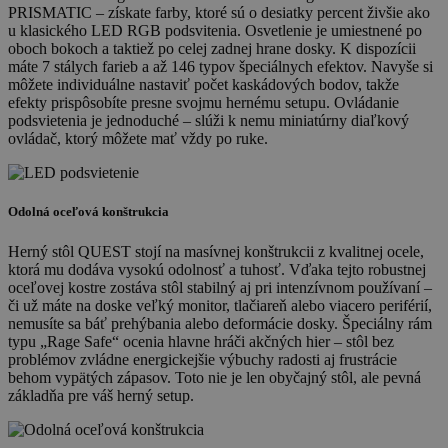
PRISMATIC – získate farby, ktoré sú o desiatky percent živšie ako
u klasického LED RGB podsvitenia. Osvetlenie je umiestnené po
oboch bokoch a taktiež po celej zadnej hrane dosky. K dispozícii
máte 7 stálych farieb a až 146 typov špeciálnych efektov. Navyše si
môžete individuálne nastaviť počet kaskádových bodov, takže
efekty prispôsobíte presne svojmu hernému setupu. Ovládanie
podsvietenia je jednoduché – slúži k nemu miniatúrny diaľkový
ovládač, ktorý môžete mať vždy po ruke.
Odolná oceľová konštrukcia
Herný stôl QUEST stojí na masívnej konštrukcii z kvalitnej ocele,
ktorá mu dodáva vysokú odolnosť a tuhosť. Vďaka tejto robustnej
oceľovej kostre zostáva stôl stabilný aj pri intenzívnom používaní –
či už máte na doske veľký monitor, tlačiareň alebo viacero periférií,
nemusíte sa báť prehýbania alebo deformácie dosky. Špeciálny rám
typu „Rage Safe“ ocenia hlavne hráči akčných hier – stôl bez
problémov zvládne energickejšie výbuchy radosti aj frustrácie
behom vypätých zápasov. Toto nie je len obyčajný stôl, ale pevná
základňa pre váš herný setup.