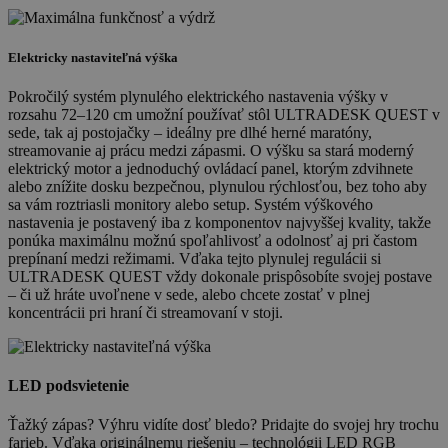
Elektricky nastaviteľná výška
Pokročilý systém plynulého elektrického nastavenia výšky v
rozsahu 72–120 cm umožní používať stôl ULTRADESK QUEST v
sede, tak aj postojačky – ideálny pre dlhé herné maratóny,
streamovanie aj prácu medzi zápasmi. O výšku sa stará moderný
elektrický motor a jednoduchý ovládací panel, ktorým zdvihnete
alebo znížite dosku bezpečnou, plynulou rýchlosťou, bez toho aby
sa vám roztriasli monitory alebo setup. Systém výškového
nastavenia je postavený iba z komponentov najvyššej kvality, takže
ponúka maximálnu možnú spoľahlivosť a odolnosť aj pri častom
prepínaní medzi režimami. Vďaka tejto plynulej regulácii si
ULTRADESK QUEST vždy dokonale prispôsobíte svojej postave
– či už hráte uvoľnene v sede, alebo chcete zostať v plnej
koncentrácii pri hraní či streamovaní v stoji.
LED podsvietenie
Ťažký zápas? Výhru vidíte dosť bledo? Pridajte do svojej hry trochu
farieb. Vďaka originálnemu riešeniu – technológii LED RGB