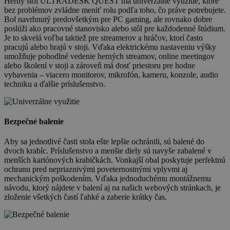
Herný stôl ULTRADESK QUEST má univerzálne využitie, ktoré
bez problémov zvládne meniť rolu podľa toho, čo práve potrebujete.
Bol navrhnutý predovšetkým pre PC gaming, ale rovnako dobre
poslúži ako pracovné stanovisko alebo stôl pre každodenné štúdium.
Je to skvelá voľba taktiež pre streamerov a hráčov, ktorí často
pracujú alebo hrajú v stoji. Vďaka elektrickému nastaveniu výšky
umožňuje pohodlné vedenie herných streamov, online meetingov
alebo školení v stoji a zároveň má dosť priestoru pre hodne
vybavenia – viacero monitorov, mikrofón, kameru, konzole, audio
techniku a ďalšie príslušenstvo.
Bezpečné balenie
Aby sa jednotlivé časti stola ešte lepšie ochránili, sú balené do
dvoch krabíc. Príslušenstvo a menšie diely sú navyše zabalené v
menších kartónových krabičkách. Vonkajší obal poskytuje perfektnú
ochranu pred nepriaznivými poveternostnými vplyvmi aj
mechanickým poškodením. Vďaka jednoduchému montážnemu
návodu, ktorý nájdete v balení aj na našich webových stránkach, je
zloženie všetkých častí ľahké a zaberie krátky čas.