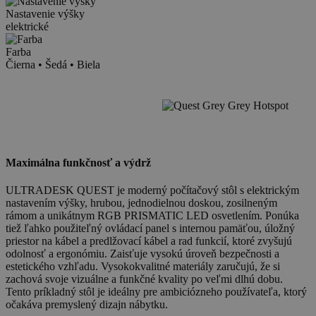
Nastavenie výšky
elektrické
Farba
Čierna • Šedá • Biela
Point
Point
Point
Point
Point
Point
Maximálna funkčnosť a výdrž
ULTRADESK QUEST je moderný počítačový stôl s elektrickým
nastavením výšky, hrubou, jednodielnou doskou, zosilneným
rámom a unikátnym RGB PRISMATIC LED osvetlením. Ponúka
tiež ľahko použiteľný ovládací panel s internou pamäťou, úložný
priestor na kábel a predlžovací kábel a rad funkcií, ktoré zvyšujú
odolnosť a ergonómiu. Zaisťuje vysokú úroveň bezpečnosti a
estetického vzhľadu. Vysokokvalitné materiály zaručujú, že si
zachová svoje vizuálne a funkčné kvality po veľmi dlhú dobu.
Tento príkladný stôl je ideálny pre ambiciózneho používateľa, ktorý
očakáva premyslený dizajn nábytku.